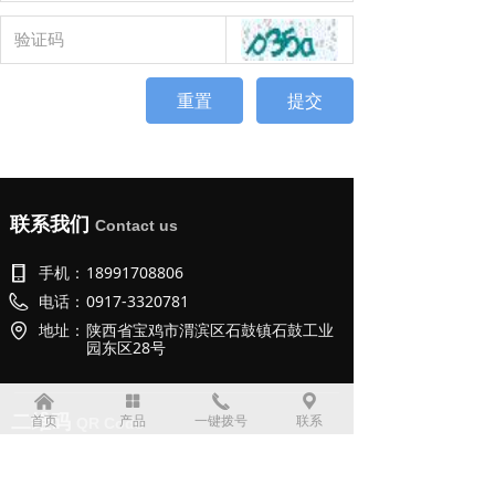
重置
提交
联系我们
Contact us
手机：
18991708806
电话：
0917-3320781
地址：
陕西省宝鸡市渭滨区石鼓镇石鼓工业
园东区28号
낀
넒
끅
끇
首页
产品
一键拨号
联系
二维码
QR Code