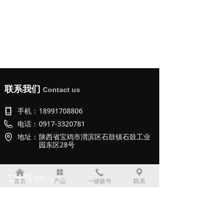
联系我们
Contact us
手机：
18991708806
电话：
0917-3320781
地址：
陕西省宝鸡市渭滨区石鼓镇石鼓工业
园东区28号
낀
넒
끅
끇
二维码
QR Code
首页
产品
一键拨号
联系