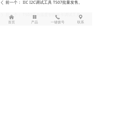
前一个：
IIC I2C调试工具 TS07批量发售。
ꄴ
后一个：
TS03压力温度智能板卡调试工具
ꄲ
낀
넒
끅
끇
首页
产品
一键拨号
联系
联系我们
Contact us
手机：
18991708806
电话：
0917-3320781
地址：
陕西省宝鸡市渭滨区石鼓镇石鼓工业
园东区28号
二维码
QR Code