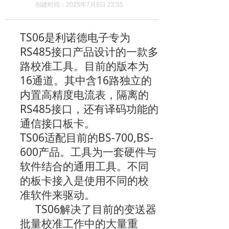
创建时间：
2025年7月9日
22:55
TS06
是利诺德电子专为
RS485
接口产品设计的一款多
路校准工具。目前的版本为
16
16
通道。其中含
路独立的
内置高精度电流表，隔离的
RS485
接口，还有译码功能的
通信接口板卡。
TS06
BS-700,BS-
适配目前的
600
产品。工具为一套硬件与
软件结合的通用工具。不同
的板卡接入是使用不同的校
准软件来驱动。
TS06
解决了目前的变送器
批量校准工作中的大量重