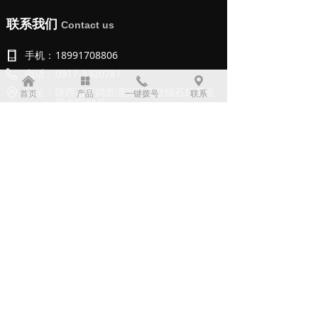
联系我们
Contact us
手机：
18991708806
电话：
0917-3320781
낀
넒
끅
끇
地址：
陕西省宝鸡市渭滨区石鼓镇石鼓工业
首页
产品
一键拨号
联系
园东区28号
二维码
QR Code
版权所有：
宝鸡市利诺德电子科技有限公司