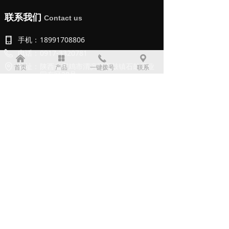
联系我们
Contact us
手机：
18991708806
电话：
0917-3320781
낀
넒
끅
끇
地址：
陕西省宝鸡市渭滨区石鼓镇石鼓工业
首页
产品
一键拨号
联系
园东区28号
二维码
QR Code
版权所有：
宝鸡市利诺德电子科技有限公司