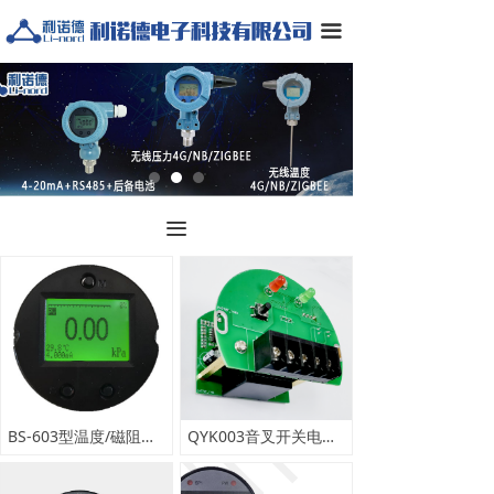
끀
끀
BS-603型温度/磁阻液位专用的hart协议表头
QYK003音叉开关电路板