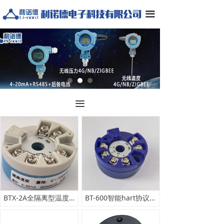
끀
끀
BTX-2A全隔离型温度变送器
BT-600智能hart协议温度模块