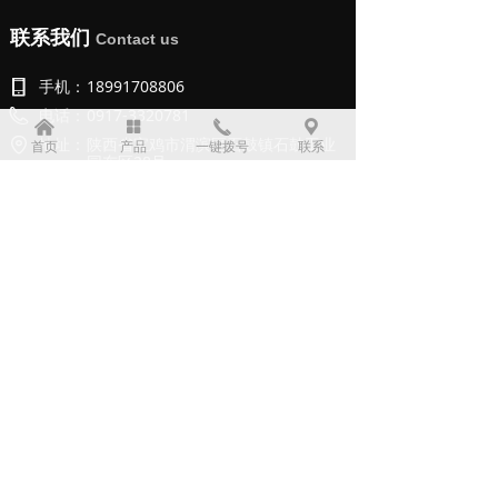
联系我们
Contact us
手机：
18991708806
电话：
0917-3320781
낀
넒
끅
끇
地址：
陕西省宝鸡市渭滨区石鼓镇石鼓工业
首页
产品
一键拨号
联系
园东区28号
二维码
QR Code
版权所有：
宝鸡市利诺德电子科技有限公司