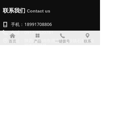
联系我们
Contact us
手机：
18991708806
电话：
0917-3320781
낀
넒
끅
끇
地址：
陕西省宝鸡市渭滨区石鼓镇石鼓工业
首页
产品
一键拨号
联系
园东区28号
二维码
QR Code
版权所有：
宝鸡市利诺德电子科技有限公司