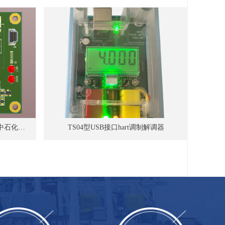
,中石化协
TS04型USB接口hart调制解调器