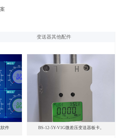
案
变送器其他配件
试软件
BS-12-5Y-V1G微差压变送器板卡。