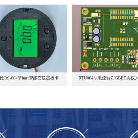
比BS-604型hart智能变送器板卡
RTU004型电流转ZIGBEE协议
议。