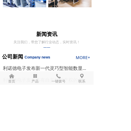
新闻资讯
关注我们，带您了解行业动态，实时资讯！
——
公司新闻
MORE+
Com
pany news
利诺德电子发布新一代灵巧型智能数显压力/温度开关
낀
넒
끅
끇
利诺德电子发布具有自主知识产权的全新hart协议通信调制解调器TS04
首页
产品
一键拨号
联系
利诺德电子推出隔离型微小电容液位测量板卡
行业新闻
MORE+
Com
pany news
钛制品加工厂家介绍钛标准件连接技术的优点及安全性能！